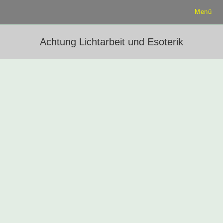
Menü
Achtung Lichtarbeit und Esoterik
Lichtarbeit Aussteiger: Ehemalige
Lichtarbeiter und Esoteriker berichten
von ihren Erfahrungen
Hinweis: Unsere Seite hat ein neues
Design, die früheren Berichte finden Sie
hier:
Frühere Berichte
(am Ende finden
sich die links zu allen Beiträgen)