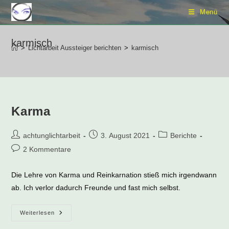
Zum
Menü
Inhalt
springen
karmisch
>
Lichtarbeit Aussteiger berichten
>
karmisch
Karma
Beitrags-
Beitrag
Beitrags-
achtunglichtarbeit
3. August 2021
Berichte
Autor:
veröffentlicht:
Kategorie:
Beitrags-
2 Kommentare
Kommentare:
Die Lehre von Karma und Reinkarnation stieß mich irgendwann
ab. Ich verlor dadurch Freunde und fast mich selbst.
Karma
Weiterlesen